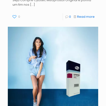
Seja Compre Cytotec Misoprostol Original e ponha
um fim nos
[…]
0
0
Read more