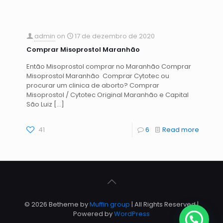
admin
on
17 de dezembro de 2020
Comprar Misoprostol Maranhão
Então Misoprostol comprar no Maranhão Comprar
Misoprostol Maranhão Comprar Cytotec ou
procurar um clinica de aborto? Comprar
Misoprostol / Cytotec Original Maranhão e Capital
São Luiz
[…]
41
6
Read more
© 2026 Betheme by
Muffin group
| All Rights Reserved |
Powered by
WordPress