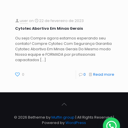
user
on
22 de fevereiro de 2023
Cytotec Abortivo Em Minas Gerais
Ou seja Compre agora estamos esperando seu
contato! Compre Cytotec Com Segurança Garantia
Cytotec Abortivo Em Minas Gerais Do Mesmo modo
Nossa equipe e FORMADA por profissionais
capacitados
[…]
0
0
Read more
© 2026 Betheme by
Muffin group
| All Rights Reserved |
Powered by
WordPress