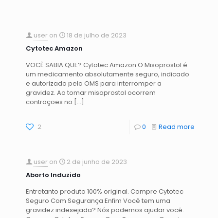
user
on
18 de julho de 2023
Cytotec Amazon
VOCÊ SABIA QUE? Cytotec Amazon O Misoprostol é
um medicamento absolutamente seguro, indicado
e autorizado pela OMS para interromper a
gravidez. Ao tomar misoprostol ocorrem
contrações no
[…]
2
0
Read more
user
on
2 de junho de 2023
Aborto Induzido
Entretanto produto 100% original. Compre Cytotec
Seguro Com Segurança Enfim Você tem uma
gravidez indesejada? Nós podemos ajudar você.