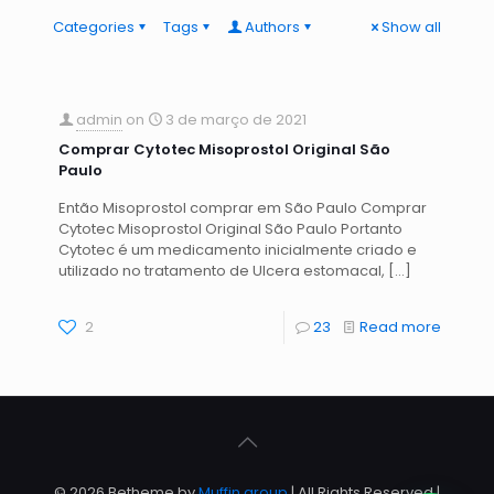
Categories
Tags
Authors
Show all
admin
on
3 de março de 2021
Comprar Cytotec Misoprostol Original São
Paulo
Então Misoprostol comprar em São Paulo Comprar
Cytotec Misoprostol Original São Paulo Portanto
Cytotec é um medicamento inicialmente criado e
utilizado no tratamento de Ulcera estomacal,
[…]
2
23
Read more
© 2026 Betheme by
Muffin group
| All Rights Reserved |