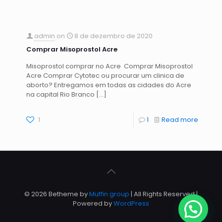
admin
on
8 de dezembro de 2020
Comprar Misoprostol Acre
Misoprostol comprar no Acre Comprar Misoprostol
Acre Comprar Cytotec ou procurar um clinica de
aborto? Entregamos em todas as cidades do Acre
na capital Rio Branco
[…]
1
1
Read more
© 2026 Betheme by
Muffin group
| All Rights Reserved |
Powered by
WordPress