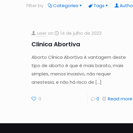
Filter by
Categories
Tags
Autho
user
on
14 de julho de 2023
Clinica Abortiva
Aborto Clinica Abortiva A vantagem deste
tipo de aborto é que é mais barato, mais
simples, menos invasivo, não requer
anestesia, e não há risco de
[…]
0
0
Read more