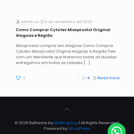
admin
on
9 de dezembro de 2020
Como Comprar Cytotec Misoprostol Original
Alagoas e Região
Misoprostol comprar em Alagoas Como Comprar
Cytotec Misoprostol Original Alagoas e Região Fale
com um atendente que tiraremos todas as duvidas
entregamos em todas as cidades
[…]
2
4
Read more
© 2026 Betheme by
Muffin group
| All Rights Reserved |
Powered by
WordPress