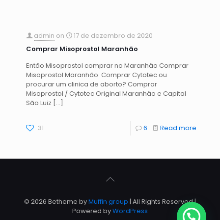
admin
on
17 de dezembro de 2020
Comprar Misoprostol Maranhão
Então Misoprostol comprar no Maranhão Comprar
Misoprostol Maranhão Comprar Cytotec ou
procurar um clinica de aborto? Comprar
Misoprostol / Cytotec Original Maranhão e Capital
São Luiz
[…]
31
6
Read more
© 2026 Betheme by
Muffin group
| All Rights Reserved |
Powered by
WordPress