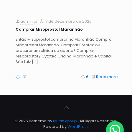
admin
on
17 de dezembro de 2020
Comprar Misoprostol Maranhão
Então Misoprostol comprar no Maranhão Comprar
Misoprostol Maranhão Comprar Cytotec ou
procurar um clinica de aborto? Comprar
Misoprostol / Cytotec Original Maranhão e Capital
São Luiz
[…]
31
6
Read more
© 2026 Betheme by
Muffin group
| All Rights Reserved |
Powered by
WordPress