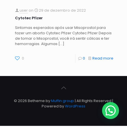
user
on
29 de dezembro de 2022
Cytotec Pfizer
Sintomas esperados após usar Misoprostol para
fazer um aborto Cytotec Pfizer Cytotec Pfizer Depois
de tomar o Misoprostol, você irá sentir cólicas e ter
hemorragias. Algumas
[…]
0
0
Read more
© 2026 Betheme by
Muffin group
| All Rights Reserved |
Powered by
WordPress