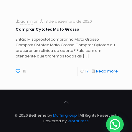
admin
on
18 de dezembro de 2020
Comprar Cytotec Mato Grosso
Então Misoprostol comprar no Mato Grosso
Comprar Cytotec Mato Grosso Comprar Cytotec ou
procurar um clinica de aborto? Fale com um
atendente que tiraremos todas as
[…]
16
17
Read more
© 2026 Betheme by
Muffin group
| All Rights Reserved |
Powered by
WordPress