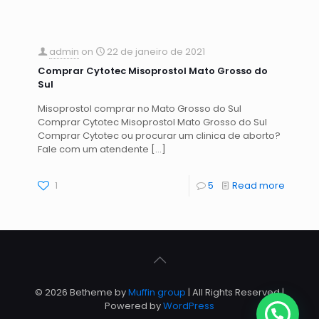
admin
on
22 de janeiro de 2021
Comprar Cytotec Misoprostol Mato Grosso do
Sul
Misoprostol comprar no Mato Grosso do Sul
Comprar Cytotec Misoprostol Mato Grosso do Sul
Comprar Cytotec ou procurar um clinica de aborto?
Fale com um atendente
[…]
1
5
Read more
© 2026 Betheme by
Muffin group
| All Rights Reserved |
Powered by
WordPress