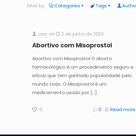
Filter by
Categories
Tags
Autho
user
on
2 de junho de 2023
Abortivo com Misoprostol
Abortivo com Misoprostol O aborto
farmacológico é um procedimento seguro e
eficaz que tem ganhado popularidade pelo
mundo todo. O Misoprostol é um
medicamento usado por
[…]
0
0
Read more