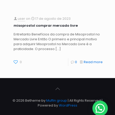
user
on
17 de agosto de 2023
misoprostol comprar mercado livre
Entretanto Benefícios da compra de Misoprostol no
Mercado Livre Então O primeiro e principal motivo
para adquirir Misoprostol no Mercado Livre é a
praticidade. O processo
[…]
0
0
Read more
© 2026 Betheme by
Muffin group
| All Rights Reserved |
Powered by
WordPress