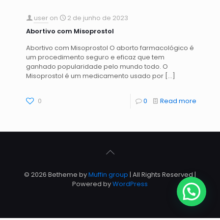
user
on
2 de junho de 2023
Abortivo com Misoprostol
Abortivo com Misoprostol O aborto farmacológico é
um procedimento seguro e eficaz que tem
ganhado popularidade pelo mundo todo. O
Misoprostol é um medicamento usado por
[…]
0
0
Read more
© 2026 Betheme by
Muffin group
| All Rights Reserved |
Powered by
WordPress