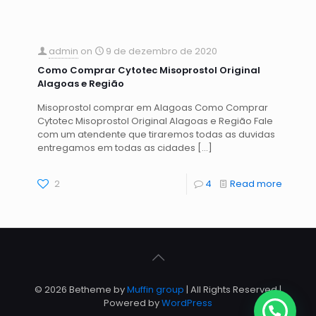
admin
on
9 de dezembro de 2020
Como Comprar Cytotec Misoprostol Original
Alagoas e Região
Misoprostol comprar em Alagoas Como Comprar
Cytotec Misoprostol Original Alagoas e Região Fale
com um atendente que tiraremos todas as duvidas
entregamos em todas as cidades
[…]
2
4
Read more
© 2026 Betheme by
Muffin group
| All Rights Reserved |
Powered by
WordPress