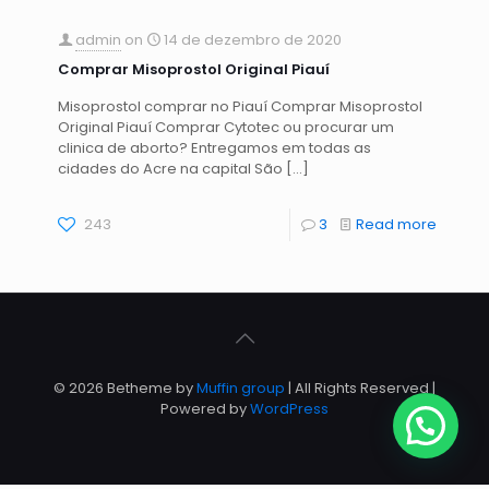
admin
on
14 de dezembro de 2020
Comprar Misoprostol Original Piauí
Misoprostol comprar no Piauí Comprar Misoprostol
Original Piauí Comprar Cytotec ou procurar um
clinica de aborto? Entregamos em todas as
cidades do Acre na capital São
[…]
243
3
Read more
© 2026 Betheme by
Muffin group
| All Rights Reserved |
Powered by
WordPress