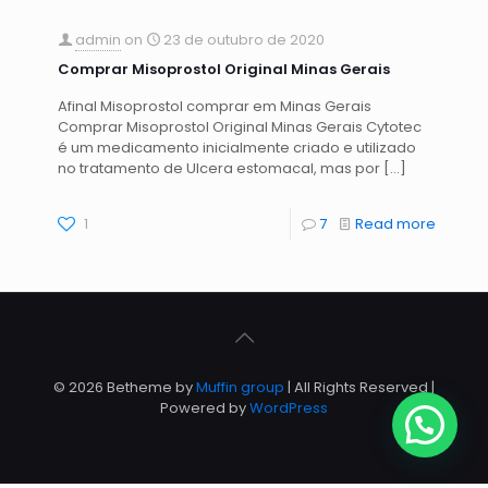
admin
on
23 de outubro de 2020
Comprar Misoprostol Original Minas Gerais
Afinal Misoprostol comprar em Minas Gerais
Comprar Misoprostol Original Minas Gerais Cytotec
é um medicamento inicialmente criado e utilizado
no tratamento de Ulcera estomacal, mas por
[…]
1
7
Read more
© 2026 Betheme by
Muffin group
| All Rights Reserved |
Powered by
WordPress