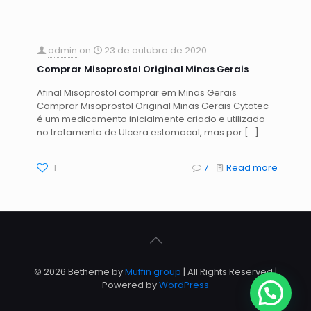
admin
on
23 de outubro de 2020
Comprar Misoprostol Original Minas Gerais
Afinal Misoprostol comprar em Minas Gerais
Comprar Misoprostol Original Minas Gerais Cytotec
é um medicamento inicialmente criado e utilizado
no tratamento de Ulcera estomacal, mas por
[…]
1
7
Read more
© 2026 Betheme by
Muffin group
| All Rights Reserved |
Powered by
WordPress