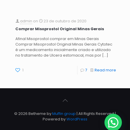
admin
on
23 de outubro de 2020
Comprar Misoprostol Original Minas Gerais
Afinal Misoprostol comprar em Minas Gerais
Comprar Misoprostol Original Minas Gerais Cytotec
é um medicamento inicialmente criado e utilizado
no tratamento de Ulcera estomacal, mas por
[…]
1
7
Read more
© 2026 Betheme by
Muffin group
| All Rights Reserved |
Powered by
WordPress