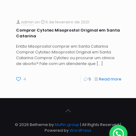
admin
on
5 de fevereiro de 2021
Comprar Cytotec Misoprostol Original em Santa
Catarina
Então Misoprostol comprar em Santa Catarina
Comprar Cytotec Misoprostol Original em Santa
Catarina Comprar Cytotec ou procurar um clinica
de aborto? Fale com um atendente que
[…]
4
5
Read more
© 2026 Betheme by
Muffin group
| All Rights Reserved |
Powered by
WordPress