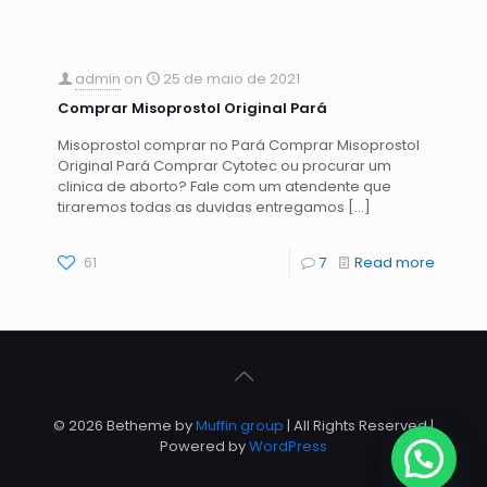
admin
on
25 de maio de 2021
Comprar Misoprostol Original Pará
Misoprostol comprar no Pará Comprar Misoprostol
Original Pará Comprar Cytotec ou procurar um
clinica de aborto? Fale com um atendente que
tiraremos todas as duvidas entregamos
[…]
61
7
Read more
© 2026 Betheme by
Muffin group
| All Rights Reserved |
Powered by
WordPress