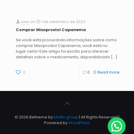
user
on
1 de setembro de 2023
Comprar Misoprostol Capanema
Se você está procurando informações sobre como
comprar Misoprostol Capanema, você está no
lugar certo! Este artigo foi escrito para oferecer
detalhes sobre o medicamento, disponibilizado
[…]
0
0
Read more
© 2026 Betheme by
Muffin group
| All Rights Reserved |
Powered by
WordPress