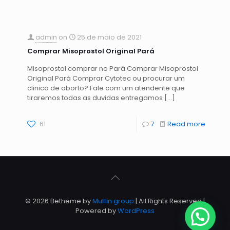
admin
on
25 de maio de 2021
Comprar Misoprostol Original Pará
Misoprostol comprar no Pará Comprar Misoprostol
Original Pará Comprar Cytotec ou procurar um
clinica de aborto? Fale com um atendente que
tiraremos todas as duvidas entregamos
[…]
61
7
Read more
© 2026 Betheme by
Muffin group
| All Rights Reserved |
Powered by
WordPress