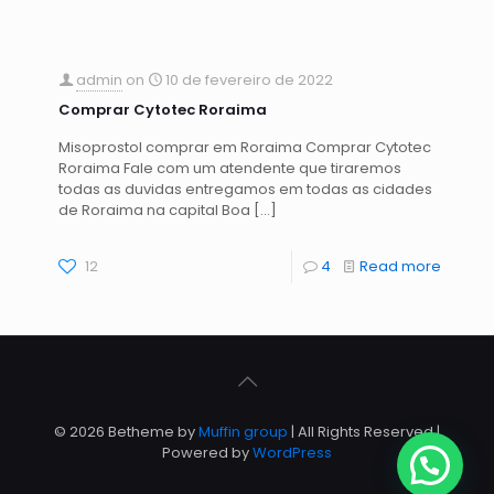
admin
on
10 de fevereiro de 2022
Comprar Cytotec Roraima
Misoprostol comprar em Roraima Comprar Cytotec
Roraima Fale com um atendente que tiraremos
todas as duvidas entregamos em todas as cidades
de Roraima na capital Boa
[…]
12
4
Read more
© 2026 Betheme by
Muffin group
| All Rights Reserved |
Powered by
WordPress