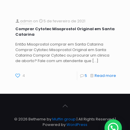
admin
on
5 de fevereiro de 2021
Comprar Cytotec Misoprostol Original em Santa
Catarina
Então Misoprostol comprar em Santa Catarina
Comprar Cytotec Misoprostol Original em Santa
Catarina Comprar Cytotec ou procurar um clinica
de aborto? Fale com um atendente que
[…]
4
5
Read more
© 2026 Betheme by
Muffin group
| All Rights Reserved |
Powered by
WordPress