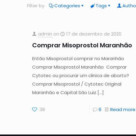
Filter by
Categories
Tags
Autho
admin
on
17 de dezembro de 2020
Comprar Misoprostol Maranhão
Então Misoprostol comprar no Maranhão
Comprar Misoprostol Maranhão Comprar
Cytotec ou procurar um clinica de aborto?
Comprar Misoprostol / Cytotec Original
Maranhão e Capital São Luiz
[…]
38
6
Read more