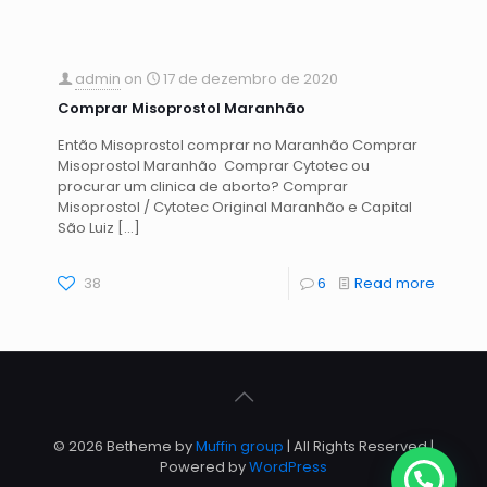
admin
on
17 de dezembro de 2020
Comprar Misoprostol Maranhão
Então Misoprostol comprar no Maranhão Comprar
Misoprostol Maranhão Comprar Cytotec ou
procurar um clinica de aborto? Comprar
Misoprostol / Cytotec Original Maranhão e Capital
São Luiz
[…]
38
6
Read more
© 2026 Betheme by
Muffin group
| All Rights Reserved |
Powered by
WordPress