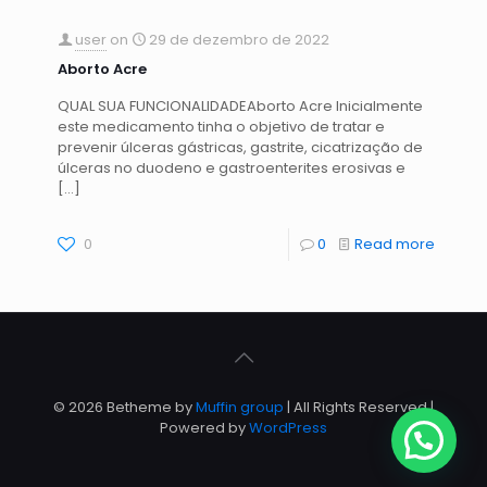
user
on
29 de dezembro de 2022
Aborto Acre
QUAL SUA FUNCIONALIDADEAborto Acre Inicialmente
este medicamento tinha o objetivo de tratar e
prevenir úlceras gástricas, gastrite, cicatrização de
úlceras no duodeno e gastroenterites erosivas e
[…]
0
0
Read more
© 2026 Betheme by
Muffin group
| All Rights Reserved |
Powered by
WordPress