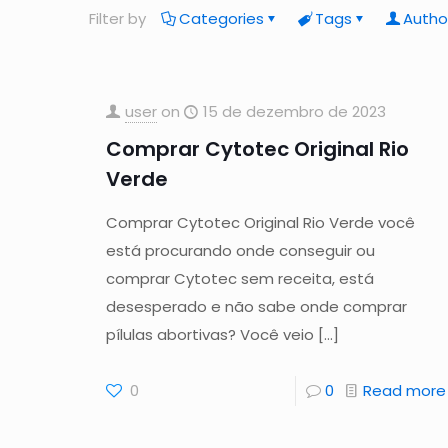
Filter by
Categories
Tags
Autho
user
on
15 de dezembro de 2023
Comprar Cytotec Original Rio
Verde
Comprar Cytotec Original Rio Verde você
está procurando onde conseguir ou
comprar Cytotec sem receita, está
desesperado e não sabe onde comprar
pílulas abortivas? Você veio
[…]
0
0
Read more