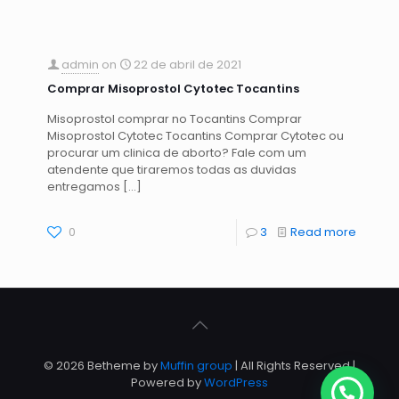
admin
on
22 de abril de 2021
Comprar Misoprostol Cytotec Tocantins
Misoprostol comprar no Tocantins Comprar
Misoprostol Cytotec Tocantins Comprar Cytotec ou
procurar um clinica de aborto? Fale com um
atendente que tiraremos todas as duvidas
entregamos
[…]
0
3
Read more
© 2026 Betheme by
Muffin group
| All Rights Reserved |
Powered by
WordPress