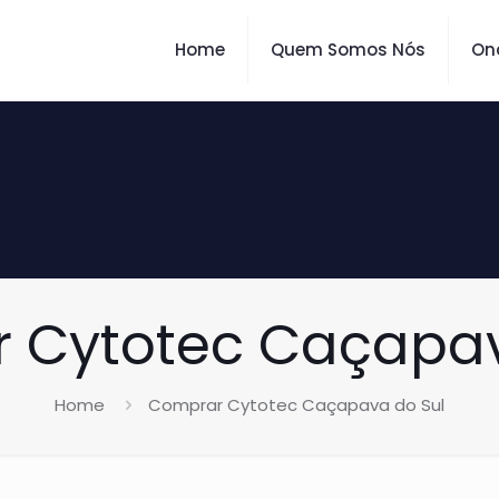
Home
Quem Somos Nós
On
 Cytotec Caçapav
Home
Comprar Cytotec Caçapava do Sul