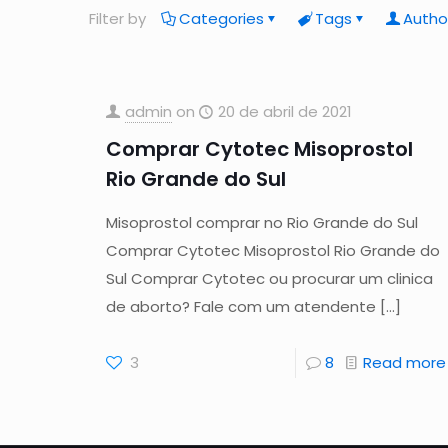
Filter by
Categories
Tags
Autho
admin
on
20 de abril de 2021
Comprar Cytotec Misoprostol
Rio Grande do Sul
Misoprostol comprar no Rio Grande do Sul
Comprar Cytotec Misoprostol Rio Grande do
Sul Comprar Cytotec ou procurar um clinica
de aborto? Fale com um atendente
[…]
3
8
Read more