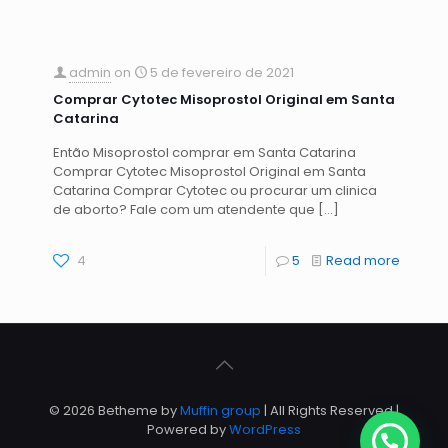
admin
on
5 de fevereiro de 2021
Comprar Cytotec Misoprostol Original em Santa
Catarina
Então Misoprostol comprar em Santa Catarina
Comprar Cytotec Misoprostol Original em Santa
Catarina Comprar Cytotec ou procurar um clinica
de aborto? Fale com um atendente que
[…]
4
5
Read more
© 2026 Betheme by
Muffin group
| All Rights Reserved |
Powered by
WordPress