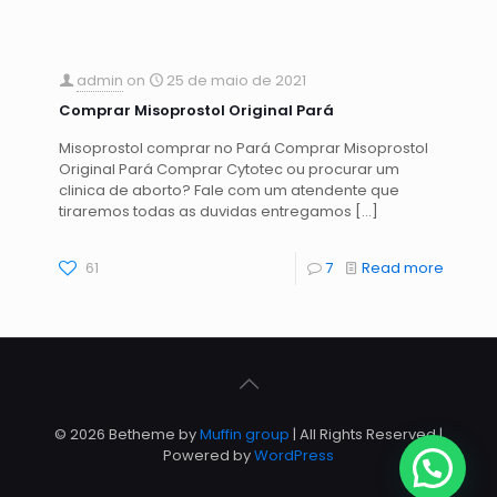
admin
on
25 de maio de 2021
Comprar Misoprostol Original Pará
Misoprostol comprar no Pará Comprar Misoprostol
Original Pará Comprar Cytotec ou procurar um
clinica de aborto? Fale com um atendente que
tiraremos todas as duvidas entregamos
[…]
61
7
Read more
© 2026 Betheme by
Muffin group
| All Rights Reserved |
Powered by
WordPress