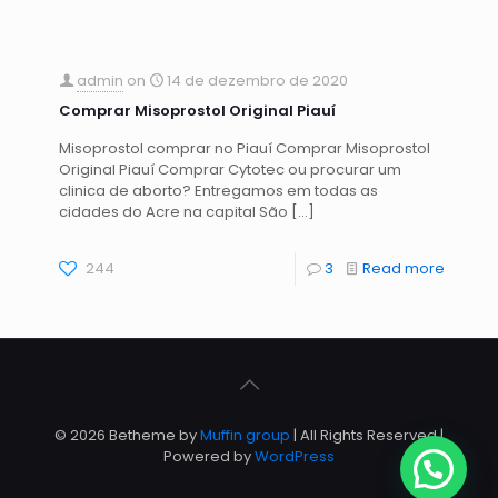
admin
on
14 de dezembro de 2020
Comprar Misoprostol Original Piauí
Misoprostol comprar no Piauí Comprar Misoprostol
Original Piauí Comprar Cytotec ou procurar um
clinica de aborto? Entregamos em todas as
cidades do Acre na capital São
[…]
244
3
Read more
© 2026 Betheme by
Muffin group
| All Rights Reserved |
Powered by
WordPress