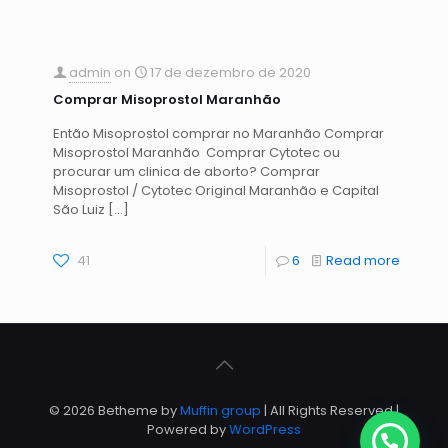
admin
on
17 de dezembro de 2020
Comprar Misoprostol Maranhão
Então Misoprostol comprar no Maranhão Comprar
Misoprostol Maranhão Comprar Cytotec ou
procurar um clinica de aborto? Comprar
Misoprostol / Cytotec Original Maranhão e Capital
São Luiz
[…]
41
6
Read more
© 2026 Betheme by
Muffin group
| All Rights Reserved |
Powered by
WordPress