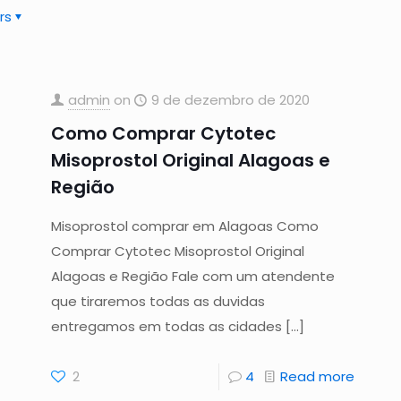
rs
admin
on
9 de dezembro de 2020
Como Comprar Cytotec
Misoprostol Original Alagoas e
Região
Misoprostol comprar em Alagoas Como
Comprar Cytotec Misoprostol Original
Alagoas e Região Fale com um atendente
que tiraremos todas as duvidas
entregamos em todas as cidades
[…]
2
4
Read more