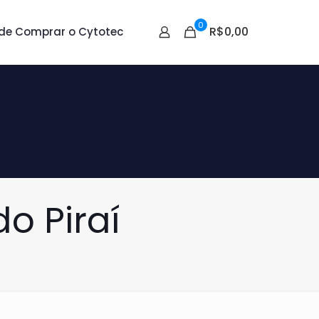
0
R$0,00
de Comprar o Cytotec
o Piraí