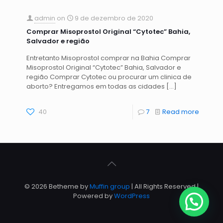
admin
on
9 de dezembro de 2020
Comprar Misoprostol Original “Cytotec” Bahia,
Salvador e região
Entretanto Misoprostol comprar na Bahia Comprar
Misoprostol Original “Cytotec” Bahia, Salvador e
região Comprar Cytotec ou procurar um clinica de
aborto? Entregamos em todas as cidades
[…]
40
7
Read more
© 2026 Betheme by
Muffin group
| All Rights Reserved |
Powered by
WordPress