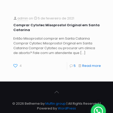
admin
on
5 de fevereiro de 2021
Comprar Cytotec Misoprostol Original em Santa
Catarina
Então Misoprostol comprar em Santa Catarina
Comprar Cytotec Misoprostol Original em Santa
Catarina Comprar Cytotec ou procurar um clinica
de aborto? Fale com um atendente que
[…]
4
5
Read more
© 2026 Betheme by
Muffin group
| All Rights Reserved |
Powered by
WordPress