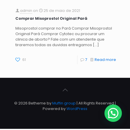
admin
on
25 de maio de 2021
Comprar Misoprostol Original Pará
Misoprostol comprar no Pará Comprar Misoprostol
Original Pará Comprar Cytotec ou procurar um
clinica de aborto? Fale com um atendente que
tiraremos todas as duvidas entregamos
[…]
61
7
Read more
© 2026 Betheme by
Muffin group
| All Rights Reserved |
Powered by
WordPress