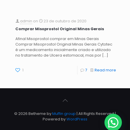
admin
on
23 de outubro de 2020
Comprar Misoprostol Original Minas Gerais
Afinal Misoprostol comprar em Minas Gerais
Comprar Misoprostol Original Minas Gerais Cytotec
é um medicamento inicialmente criado e utilizado
no tratamento de Ulcera estomacal, mas por
[…]
1
7
Read more
© 2026 Betheme by
Muffin group
| All Rights Reserved |
Powered by
WordPress