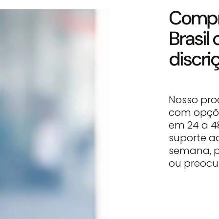
Compre
Brasil
discri
Nosso pro
com opçõe
em 24 a 4
suporte ao
semana, p
ou preocu