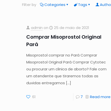
Filter by
Categories
Tags
Autho
admin
on
25 de maio de 2021
Comprar Misoprostol Original
Pará
Misoprostol comprar no Pará Comprar
Misoprostol Original Pará Comprar Cytotec
ou procurar um clinica de aborto? Fale com
um atendente que tiraremos todas as
duvidas entregamos
[…]
61
7
Read more