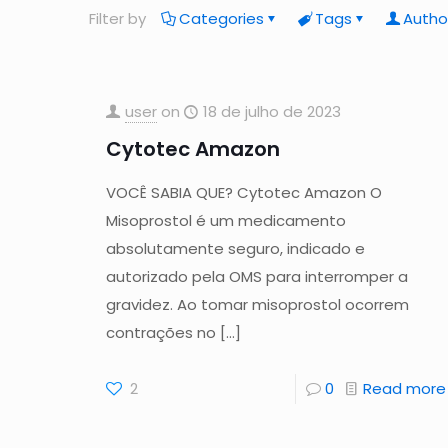
Filter by
Categories
Tags
Autho
user
on
18 de julho de 2023
Cytotec Amazon
VOCÊ SABIA QUE? Cytotec Amazon O
Misoprostol é um medicamento
absolutamente seguro, indicado e
autorizado pela OMS para interromper a
gravidez. Ao tomar misoprostol ocorrem
contrações no
[…]
2
0
Read more