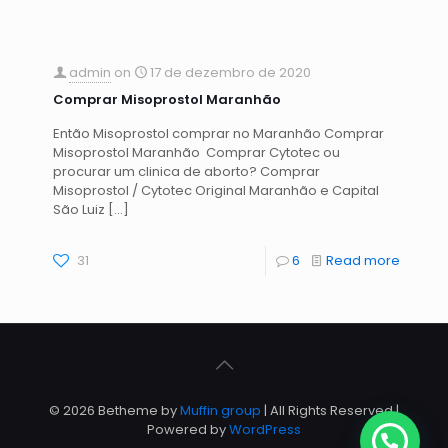
admin
on
17 de dezembro de 2020
Comprar Misoprostol Maranhão
Então Misoprostol comprar no Maranhão Comprar
Misoprostol Maranhão Comprar Cytotec ou
procurar um clinica de aborto? Comprar
Misoprostol / Cytotec Original Maranhão e Capital
São Luiz
[…]
31
6
Read more
© 2026 Betheme by
Muffin group
| All Rights Reserved |
Powered by
WordPress