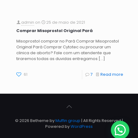
admin
on
25 de maio de 2021
Comprar Misoprostol Original Pará
Misoprostol comprar no Pará Comprar Misoprostol
Original Pará Comprar Cytotec ou procurar um
clinica de aborto? Fale com um atendente que
tiraremos todas as duvidas entregamos
[…]
61
7
Read more
© 2026 Betheme by
Muffin group
| All Rights Reserved |
Powered by
WordPress