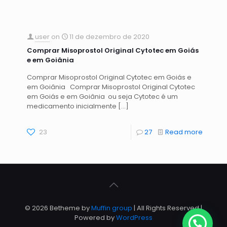
user
on
11 de dezembro de 2020
Comprar Misoprostol Original Cytotec em Goiás
e em Goiânia
Comprar Misoprostol Original Cytotec em Goiás e
em Goiânia Comprar Misoprostol Original Cytotec
em Goiás e em Goiânia ou seja Cytotec é um
medicamento inicialmente
[…]
23
27
Read more
© 2026 Betheme by
Muffin group
| All Rights Reserved |
Powered by
WordPress