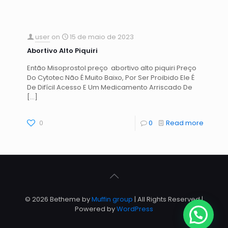
user
on
15 de maio de 2023
Abortivo Alto Piquiri
Então Misoprostol preço abortivo alto piquiri Preço
Do Cytotec Não É Muito Baixo, Por Ser Proibido Ele É
De Difícil Acesso E Um Medicamento Arriscado De
[…]
0
0
Read more
© 2026 Betheme by
Muffin group
| All Rights Reserved |
Powered by
WordPress